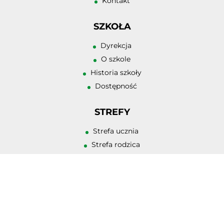
Kontakt
Zwiększ odstęp 
literami
SZKOŁA
Zmniejsz odstęp
literami
Dyrekcja
O szkole
Negatyw
Historia szkoły
Odcienie szarośc
Dostępność
Duży kursor
STREFY
Przewodnik czyt
Strefa ucznia
Podkreślanie lin
Strefa rodzica
Strefa pracodawcy
KONTAKT
ul. Tadeusza Kościuszki 5
44-200 Rybnik