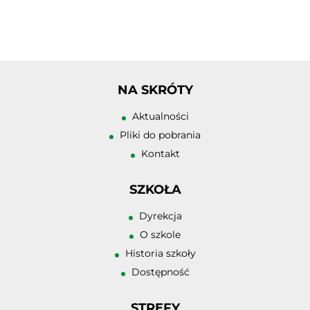
NA SKRÓTY
Zwiększ rozmiar 
Aktualności
Zmniejsz rozmiar
Pliki do pobrania
Kontakt
Zwiększ odstęp 
literami
SZKOŁA
Zmniejsz odstęp
literami
Dyrekcja
O szkole
Negatyw
Historia szkoły
Odcienie szarośc
Dostępność
Duży kursor
STREFY