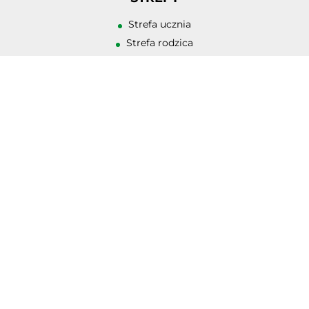
Przewodnik czyt
Strefa ucznia
Podkreślanie lin
Strefa rodzica
Strefa pracodawcy
KONTAKT
ul. Tadeusza Kościuszki 5
44-200 Rybnik
32 432 98 10
sekretariat@zstrybnik.pl
ZNAJDŹ NAS
Facebook
Ta strona używa plików cookies. Korzystając z witryny wyrażasz zgodę