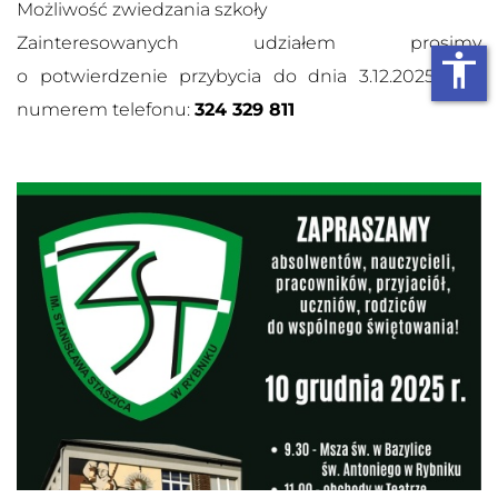
Możliwość zwiedzania szkoły
Zainteresowanych udziałem prosimy
accessibility
o potwierdzenie przybycia do dnia 3.12.2025 pod
numerem telefonu:
324 329 811